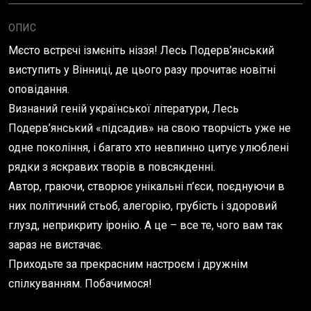
ОПИС
Мєсто встрєчі ізмєніть ніззя! Лесь Подерв’янський
виступить у Вінниці, де цього разу прочитає новітні
оповідання.
Визнаний геній української літератури, Лесь
Подерв’янський «підсадив» на свою творчість уже не
одне покоління, і багато хто невпинно цитує улюблені
рядки з яскравих творів в повсякденні.
Автор, граючи, створює унікальні п’єси, поєднуючи в
них політичний стьоб, алегорію, грубість і здоровий
глузд, неприкриту іронію. А це – все те, чого вам так
зараз не вистачає.
Приходьте за прекрасним настроєм і дружнім
спілкуванням. Побачимося!