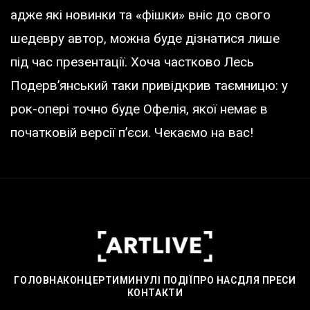
адже які новинки та «фішки» вніс до свого
шедевру автор, можна буде дізнатися лише
під час презентації. Хоча частково Лесь
Подерв’янський таки привідкрив таємницю: у
рок-опері точно буде Офелія, якої немає в
початковій версії п’єси. Чекаємо на вас!
ГОЛОВНА
КОНЦЕРТИ
МИНУЛІ ПОДІЇ
ПРО НАС
ДЛЯ ПРЕСИ
КОНТАКТИ