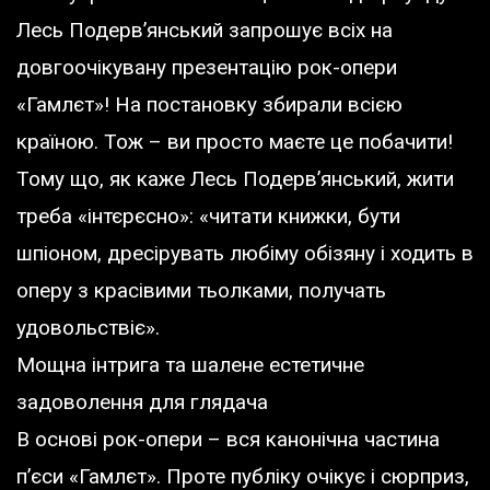
Лесь Подерв’янський запрошує всіх на
довгоочікувану презентацію рок-опери
«Гамлєт»! На постановку збирали всією
країною. Тож – ви просто маєте це побачити!
Тому що, як каже Лесь Подерв’янський, жити
треба «інтєрєсно»: «читати книжки, бути
шпіоном, дресірувать любіму обізяну і ходить в
оперу з красівими тьолками, получать
удовольствіє».
Мощна інтрига та шалене естетичне
задоволення для глядача
В основі рок-опери – вся канонічна частина
п’єси «Гамлєт». Проте публіку очікує і сюрприз,